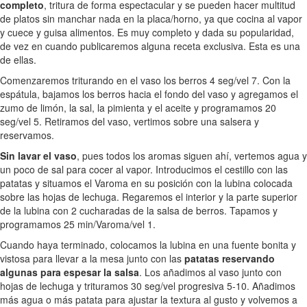
completo
, tritura de forma espectacular y se pueden hacer multitud
de platos sin manchar nada en la placa/horno, ya que cocina al vapor
y cuece y guisa alimentos. Es muy completo y dada su popularidad,
de vez en cuando publicaremos alguna receta exclusiva. Esta es una
de ellas.
Comenzaremos triturando en el vaso los berros 4 seg/vel 7. Con la
espátula, bajamos los berros hacia el fondo del vaso y agregamos el
zumo de limón, la sal, la pimienta y el aceite y programamos 20
seg/vel 5. Retiramos del vaso, vertimos sobre una salsera y
reservamos.
Sin lavar el vaso
, pues todos los aromas siguen ahí, vertemos agua y
un poco de sal para cocer al vapor. Introducimos el cestillo con las
patatas y situamos el Varoma en su posición con la lubina colocada
sobre las hojas de lechuga. Regaremos el interior y la parte superior
de la lubina con 2 cucharadas de la salsa de berros. Tapamos y
programamos 25 min/Varoma/vel 1.
Cuando haya terminado, colocamos la lubina en una fuente bonita y
vistosa para llevar a la mesa junto con las
patatas reservando
algunas para espesar la salsa
. Los añadimos al vaso junto con
hojas de lechuga y trituramos 30 seg/vel progresiva 5-10. Añadimos
más agua o más patata para ajustar la textura al gusto y volvemos a