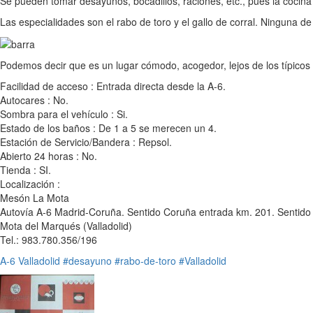
Se pueden tomar desayunos, bocadillos, raciones, etc., pues la cocina
Las especialidades son el rabo de toro y el gallo de corral. Ninguna
Podemos decir que es un lugar cómodo, acogedor, lejos de los típicos 
Facilidad de acceso : Entrada directa desde la A-6.
Autocares : No.
Sombra para el vehículo : Si.
Estado de los baños : De 1 a 5 se merecen un 4.
Estación de Servicio/Bandera : Repsol.
Abierto 24 horas : No.
Tienda : SI.
Localización :
Mesón La Mota
Autovía A-6 Madrid-Coruña. Sentido Coruña entrada km. 201. Sentido
Mota del Marqués (Valladolid)
Tel.: 983.780.356/196
A-6
Valladolid
#desayuno
#rabo-de-toro
#Valladolid