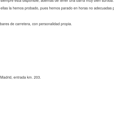
 siempre está disponible, además de tener una barra muy bien surtida.
 de ellas la hemos probado, pues hemos parado en horas no adecuadas p
bares de carretera, con personalidad propia.
 Madrid, entrada km. 203.