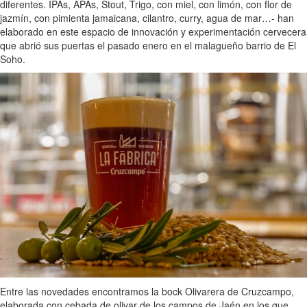
diferentes. IPAs, APAs, Stout, Trigo, con miel, con limón, con flor de
jazmín, con pimienta jamaicana, cilantro, curry, agua de mar…- han
elaborado en este espacio de innovación y experimentación cervecera
que abrió sus puertas el pasado enero en el malagueño barrio de El
Soho.
Entre las novedades encontramos la bock Olivarera de Cruzcampo,
elaborada con cebada de olivar de los campos de Jaén en los que