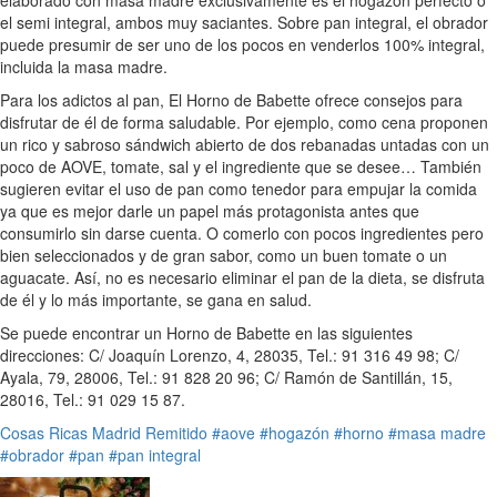
el semi integral, ambos muy saciantes. Sobre pan integral, el obrador
puede presumir de ser uno de los pocos en venderlos 100% integral,
incluida la masa madre.
Para los adictos al pan, El Horno de Babette ofrece consejos para
disfrutar de él de forma saludable. Por ejemplo, como cena proponen
un rico y sabroso sándwich abierto de dos rebanadas untadas con un
poco de AOVE, tomate, sal y el ingrediente que se desee… También
sugieren evitar el uso de pan como tenedor para empujar la comida
ya que es mejor darle un papel más protagonista antes que
consumirlo sin darse cuenta. O comerlo con pocos ingredientes pero
bien seleccionados y de gran sabor, como un buen tomate o un
aguacate. Así, no es necesario eliminar el pan de la dieta, se disfruta
de él y lo más importante, se gana en salud.
Se puede encontrar un Horno de Babette en las siguientes
direcciones: C/ Joaquín Lorenzo, 4, 28035, Tel.: 91 316 49 98; C/
Ayala, 79, 28006, Tel.: 91 828 20 96; C/ Ramón de Santillán, 15,
28016, Tel.: 91 029 15 87.
Cosas Ricas
Madrid
Remitido
#aove
#hogazón
#horno
#masa madre
#obrador
#pan
#pan integral