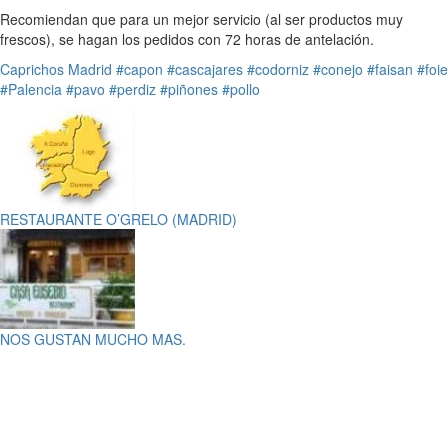
Recomiendan que para un mejor servicio (al ser productos muy
frescos), se hagan los pedidos con 72 horas de antelación.
Caprichos
Madrid
#capon
#cascajares
#codorniz
#conejo
#faisan
#foie
#Palencia
#pavo
#perdiz
#piñones
#pollo
RESTAURANTE O’GRELO (MADRID)
NOS GUSTAN MUCHO MAS.