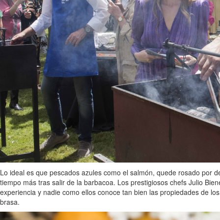
Lo ideal es que pescados azules como el salmón, quede rosado por den
tiempo más tras salir de la barbacoa. Los prestigiosos chefs Julio Bi
experiencia y nadie como ellos conoce tan bien las propiedades de los
brasa.