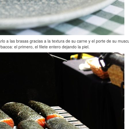
o a las brasas gracias a la textura de su carne y el porte de su musc
oa: el primero, el filete entero dejando la piel.