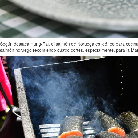
Según destaca Hung-Fai, el salmón de Noruega es idóneo para cocinarl
salmón noruego recomiendo cuatro cortes, especialmente, para la Marbac