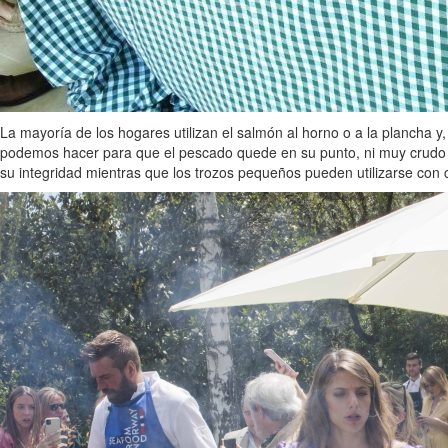
La mayoría de los hogares utilizan el salmón al horno o a la plancha y
podemos hacer para que el pescado quede en su punto, ni muy crudo n
su integridad mientras que los trozos pequeños pueden utilizarse con c