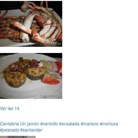
Ver las 14
Cantabria
Un jamón
#centollo
#ensalada
#marisco
#merluza
#pescado
#santander