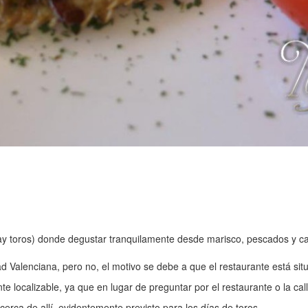
hay toros) donde degustar tranquilamente desde marisco, pescados y ca
alenciana, pero no, el motivo se debe a que el restaurante está situa
nte localizable, ya que en lugar de preguntar por el restaurante o la ca
cerca de allí, evidentemente previsto para los días de toros.