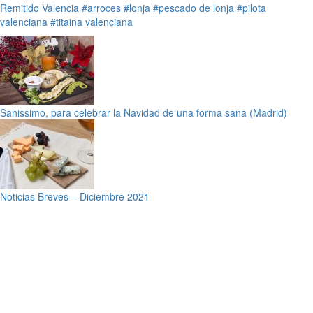
Remitido
Valencia
#arroces
#lonja
#pescado de lonja
#pilota
valenciana
#titaina valenciana
Sanissimo, para celebrar la Navidad de una forma sana (Madrid)
Noticias Breves – Diciembre 2021