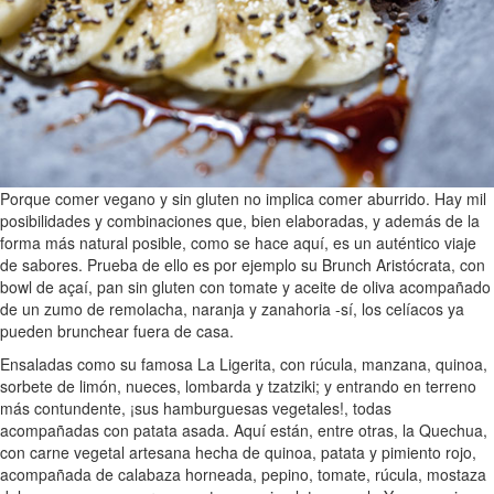
Porque comer vegano y sin gluten no implica comer aburrido. Hay mil
posibilidades y combinaciones que, bien elaboradas, y además de la
forma más natural posible, como se hace aquí, es un auténtico viaje
de sabores. Prueba de ello es por ejemplo su Brunch Aristócrata, con
bowl de açaí, pan sin gluten con tomate y aceite de oliva acompañado
de un zumo de remolacha, naranja y zanahoria -sí, los celíacos ya
pueden brunchear fuera de casa.
Ensaladas como su famosa La Ligerita, con rúcula, manzana, quinoa,
sorbete de limón, nueces, lombarda y tzatziki; y entrando en terreno
más contundente, ¡sus hamburguesas vegetales!, todas
acompañadas con patata asada. Aquí están, entre otras, la Quechua,
con carne vegetal artesana hecha de quinoa, patata y pimiento rojo,
acompañada de calabaza horneada, pepino, tomate, rúcula, mostaza