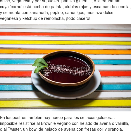
dulce, veganesa y por supuesto, pan sin gluten…, o la Yanomami,
cuya ‘carne’ está hecha de patata, alubias rojas y escamas de cebolla,
y se monta con zanahoria, pepino, canónigos, mostaza dulce,
veganesa y kétchup de remolacha, ¡todo casero!
En los postres también hay hueco para los celíacos golosos…
imposible resistirse al Brownie vegano con helado de avena o vainilla,
o al Twister, un bowl de helado de avena con fresas goji y granola,