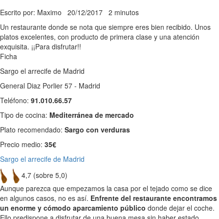
Escrito por: Maximo
20/12/2017
2 minutos
Un restaurante donde se nota que siempre eres bien recibido. Unos
platos excelentes, con producto de primera clase y una atención
exquisita. ¡¡Para disfrutar!!
Ficha
Sargo el arrecife de Madrid
General Diaz Porlier 57 - Madrid
Teléfono:
91.010.66.57
Tipo de cocina:
Mediterránea de mercado
Plato recomendado:
Sargo con verduras
Precio medio:
35€
Sargo el arrecife de Madrid
4,7 (sobre 5,0)
Aunque parezca que empezamos la casa por el tejado como se dice
en algunos casos, no es así.
Enfrente del restaurante encontramos
un enorme y cómodo aparcamiento público
donde dejar el coche.
Ello predispone a disfrutar de una buena mesa sin haber estado