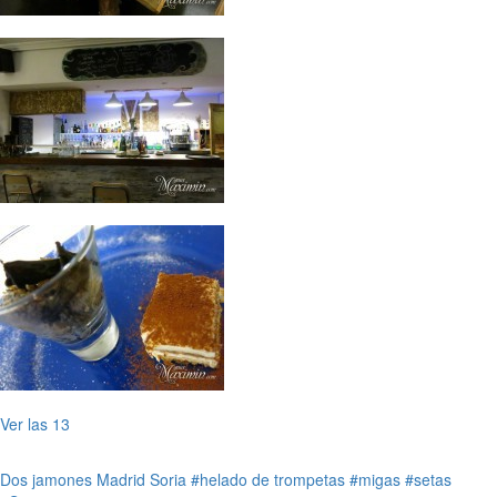
Ver las 13
Dos jamones
Madrid
Soria
#helado de trompetas
#migas
#setas