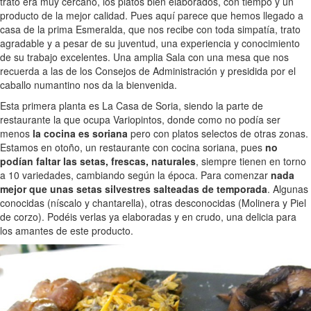
trato era muy cercano, los platos bien elaborados, con tiempo y un
producto de la mejor calidad. Pues aquí parece que hemos llegado a
casa de la prima Esmeralda, que nos recibe con toda simpatía, trato
agradable y a pesar de su juventud, una experiencia y conocimiento
de su trabajo excelentes. Una amplia Sala con una mesa que nos
recuerda a las de los Consejos de Administración y presidida por el
caballo numantino nos da la bienvenida.
Esta primera planta es La Casa de Soria, siendo la parte de
restaurante la que ocupa Variopintos, donde como no podía ser
menos
la cocina es soriana
pero con platos selectos de otras zonas.
Estamos en otoño, un restaurante con cocina soriana, pues
no
podían faltar las setas, frescas, naturales
, siempre tienen en torno
a 10 variedades, cambiando según la época. Para comenzar
nada
mejor que unas setas silvestres salteadas de temporada
. Algunas
conocidas (níscalo y chantarella), otras desconocidas (Molinera y Piel
de corzo). Podéis verlas ya elaboradas y en crudo, una delicia para
los amantes de este producto.