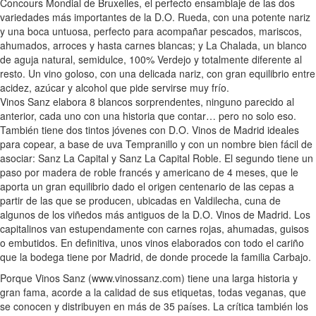
Concours Mondial de Bruxelles, el perfecto ensamblaje de las dos
variedades más importantes de la D.O. Rueda, con una potente nariz
y una boca untuosa, perfecto para acompañar pescados, mariscos,
ahumados, arroces y hasta carnes blancas; y La Chalada, un blanco
de aguja natural, semidulce, 100% Verdejo y totalmente diferente al
resto. Un vino goloso, con una delicada nariz, con gran equilibrio entre
acidez, azúcar y alcohol que pide servirse muy frío.
Vinos Sanz elabora 8 blancos sorprendentes, ninguno parecido al
anterior, cada uno con una historia que contar… pero no solo eso.
También tiene dos tintos jóvenes con D.O. Vinos de Madrid ideales
para copear, a base de uva Tempranillo y con un nombre bien fácil de
asociar: Sanz La Capital y Sanz La Capital Roble. El segundo tiene un
paso por madera de roble francés y americano de 4 meses, que le
aporta un gran equilibrio dado el origen centenario de las cepas a
partir de las que se producen, ubicadas en Valdilecha, cuna de
algunos de los viñedos más antiguos de la D.O. Vinos de Madrid. Los
capitalinos van estupendamente con carnes rojas, ahumadas, guisos
o embutidos. En definitiva, unos vinos elaborados con todo el cariño
que la bodega tiene por Madrid, de donde procede la familia Carbajo.
Porque Vinos Sanz (www.vinossanz.com) tiene una larga historia y
gran fama, acorde a la calidad de sus etiquetas, todas veganas, que
se conocen y distribuyen en más de 35 países. La crítica también los