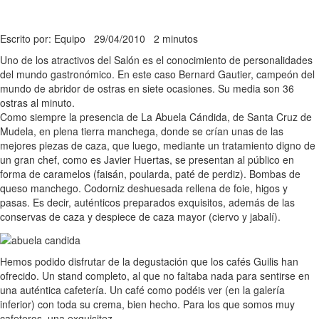
Escrito por: Equipo
29/04/2010
2 minutos
Uno de los atractivos del Salón es el conocimiento de personalidades
del mundo gastronómico. En este caso Bernard Gautier, campeón del
mundo de abridor de ostras en siete ocasiones. Su media son 36
ostras al minuto.
Como siempre la presencia de La Abuela Cándida, de Santa Cruz de
Mudela, en plena tierra manchega, donde se crían unas de las
mejores piezas de caza, que luego, mediante un tratamiento digno de
un gran chef, como es Javier Huertas, se presentan al público en
forma de caramelos (faisán, poularda, paté de perdiz). Bombas de
queso manchego. Codorniz deshuesada rellena de foie, higos y
pasas. Es decir, auténticos preparados exquisitos, además de las
conservas de caza y despiece de caza mayor (ciervo y jabalí).
Hemos podido disfrutar de la degustación que los cafés Guilis han
ofrecido. Un stand completo, al que no faltaba nada para sentirse en
una auténtica cafetería. Un café como podéis ver (en la galería
inferior) con toda su crema, bien hecho. Para los que somos muy
cafeteros, una exquisitez.