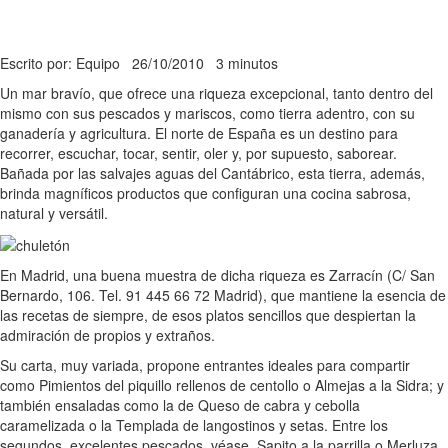
Escrito por: Equipo
26/10/2010
3 minutos
Un mar bravío, que ofrece una riqueza excepcional, tanto dentro del
mismo con sus pescados y mariscos, como tierra adentro, con su
ganadería y agricultura. El norte de España es un destino para
recorrer, escuchar, tocar, sentir, oler y, por supuesto, saborear.
Bañada por las salvajes aguas del Cantábrico, esta tierra, además,
brinda magníficos productos que configuran una cocina sabrosa,
natural y versátil.
En Madrid, una buena muestra de dicha riqueza es Zarracín (C/ San
Bernardo, 106. Tel. 91 445 66 72 Madrid), que mantiene la esencia de
las recetas de siempre, de esos platos sencillos que despiertan la
admiración de propios y extraños.
Su carta, muy variada, propone entrantes ideales para compartir
como Pimientos del piquillo rellenos de centollo o Almejas a la Sidra; y
también ensaladas como la de Queso de cabra y cebolla
caramelizada o la Templada de langostinos y setas. Entre los
segundos, excelentes pescados, véase, Sapito a la parrilla o Merluza