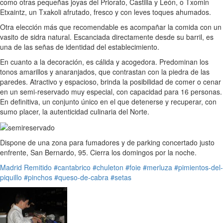
como otras pequeñas joyas del Priorato, Castilla y León, o Txomin
Etxaintz, un Txakoli afrutado, fresco y con leves toques ahumados.
Otra elección más que recomendable es acompañar la comida con un
vasito de sidra natural. Escanciada directamente desde su barril, es
una de las señas de identidad del establecimiento.
En cuanto a la decoración, es cálida y acogedora. Predominan los
tonos amarillos y anaranjados, que contrastan con la piedra de las
paredes. Atractivo y espacioso, brinda la posibilidad de comer o cenar
en un semi-reservado muy especial, con capacidad para 16 personas.
En definitiva, un conjunto único en el que detenerse y recuperar, con
sumo placer, la autenticidad culinaria del Norte.
Dispone de una zona para fumadores y de parking concertado justo
enfrente, San Bernardo, 95. Cierra los domingos por la noche.
Madrid
Remitido
#cantabrico
#chuleton
#foie
#merluza
#pimientos-del-
piquillo
#pinchos
#queso-de-cabra
#setas