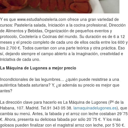
Y es que www.estudiahosteleria.com ofrece una gran variedad de
cursos: Pastelería salada, Iniciación a la cocina profesional, Dirección
de Alimentos y Bebidas, Organización de pequeños eventos y
protocolo, Coctelería o Cocinas del mundo. Su duración es de 6 a 12
meses y el precio completo de cada uno de ellos oscila entre los 600 y
los 2.700 €. Todos cuentan con una parte teórica y otra práctica. Eso
sí, dejando siempre el campo abierto a la imaginación, creatividad e
iniciativa de cada uno.
La Máquina de Lugones a mejor precio
Incondicionales de las legumbres… ¿quién puede resistirse a una
auténtica fabada asturiana? Y, ¿si además su precio es mejor que
antes?
La dirección clave para hacerlo es La Máquina de Lugones (Pº de la
Habana, 107. Madrid. Tel.91 343 05 38.
lamaquinadelugones.es
), que
cambia su menú. Antes, la fabada y el arroz con leche costaban 29´75
€. Ahora, presenta su deliciosa fabada por sólo 20´75 €. Y los más
golosos pueden finalizar con el magistral arroz con leche, por 5´50 €.