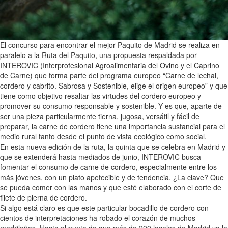
El concurso para encontrar el mejor Paquito de Madrid se realiza en
paralelo a la Ruta del Paquito, una propuesta respaldada por
INTEROVIC (Interprofesional Agroalimentaria del Ovino y el Caprino
de Carne) que forma parte del programa europeo “Carne de lechal,
cordero y cabrito. Sabrosa y Sostenible, elige el origen europeo” y que
tiene como objetivo resaltar las virtudes del cordero europeo y
promover su consumo responsable y sostenible. Y es que, aparte de
ser una pieza particularmente tierna, jugosa, versátil y fácil de
preparar, la carne de cordero tiene una importancia sustancial para el
medio rural tanto desde el punto de vista ecológico como social.
En esta nueva edición de la ruta, la quinta que se celebra en Madrid y
que se extenderá hasta mediados de junio, INTEROVIC busca
fomentar el consumo de carne de cordero, especialmente entre los
más jóvenes, con un plato apetecible y de tendencia. ¿La clave? Que
se pueda comer con las manos y que esté elaborado con el corte de
filete de pierna de cordero.
Si algo está claro es que este particular bocadillo de cordero con
cientos de interpretaciones ha robado el corazón de muchos
madrileños. Hasta el punto de que más de 200 locales de Madrid ya lo