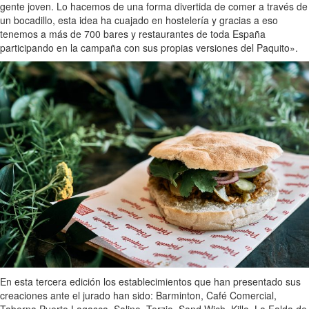
gente joven. Lo hacemos de una forma divertida de comer a través de
un bocadillo, esta idea ha cuajado en hostelería y gracias a eso
tenemos a más de 700 bares y restaurantes de toda España
participando en la campaña con sus propias versiones del Paquito».
En esta tercera edición los establecimientos que han presentado sus
creaciones ante el jurado han sido: Barminton, Café Comercial,
Taberna Puerto Lagasca, Salino, Terzio, Sand Wich, Killo, La Falda de