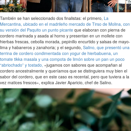
También se han seleccionado dos finalistas: el primero,
La
Mercantina, ubicado en el madrileño mercado de Tirso de Molina, con
su versión del Paquito un punto picante
que elaboran con pierna de
cordero marinada y asada al horno y presentan en un mollete con
hierbas frescas, cebolla morada, pepinillo encurtido y salsas de mayo-
lima y habaneros y zanahoria; y el segundo,
Salino, que presentó una
terrina de cordero condimentada con yogur de hierbabuena, un
tomate tikka masala y una compota de limón sobre un pan un poco
“abriochado” y tostado,
«jugamos con sabores que acompañan al
cordero ancestralmente y queríamos que se distinguiera muy bien el
sabor del cordero, que en este caso es recental, pero que tuviera a la
vez matices frescos», explica Javier Aparicio, chef de Salino.