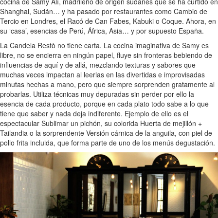
cocina de Samy Alí, madrileño de origen sudanés que se ha curtido en
Shanghai, Sudán… y ha pasado por restaurantes como Cambio de
Tercio en Londres, el Racó de Can Fabes, Kabuki o Coque. Ahora, en
su ‘casa’, esencias de Perú, África, Asia… y por supuesto España.
La Candela Restò no tiene carta. La cocina imaginativa de Samy es
libre, no se encierra en ningún papel, fluye sin fronteras bebiendo de
influencias de aquí y de allá, mezclando texturas y sabores que
muchas veces impactan al leerlas en las divertidas e improvisadas
minutas hechas a mano, pero que siempre sorprenden gratamente al
probarlas. Utiliza técnicas muy depuradas sin perder por ello la
esencia de cada producto, porque en cada plato todo sabe a lo que
tiene que saber y nada deja indiferente. Ejemplo de ello es el
espectacular Sublimar un pichón, su colorida Huerta de mejillón +
Tailandia o la sorprendente Versión cárnica de la anguila, con piel de
pollo frita incluida, que forma parte de uno de los menús degustación.