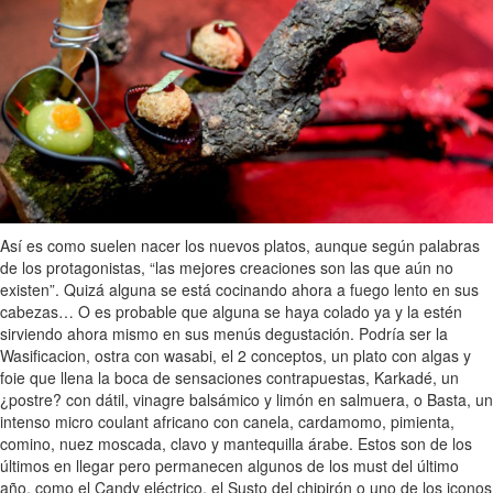
Así es como suelen nacer los nuevos platos, aunque según palabras
de los protagonistas, “las mejores creaciones son las que aún no
existen”. Quizá alguna se está cocinando ahora a fuego lento en sus
cabezas… O es probable que alguna se haya colado ya y la estén
sirviendo ahora mismo en sus menús degustación. Podría ser la
Wasificacion, ostra con wasabi, el 2 conceptos, un plato con algas y
foie que llena la boca de sensaciones contrapuestas, Karkadé, un
¿postre? con dátil, vinagre balsámico y limón en salmuera, o Basta, un
intenso micro coulant africano con canela, cardamomo, pimienta,
comino, nuez moscada, clavo y mantequilla árabe. Estos son de los
últimos en llegar pero permanecen algunos de los must del último
año, como el Candy eléctrico, el Susto del chipirón o uno de los iconos