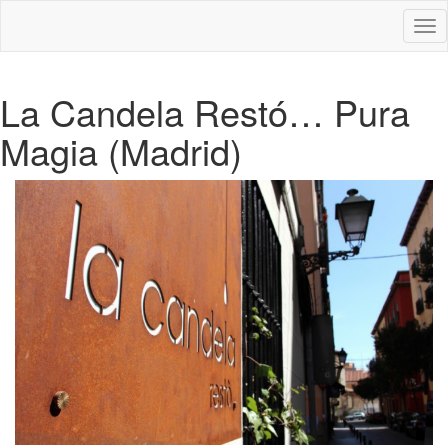
Des
nav
La Candela Restó… Pura
Magia (Madrid)