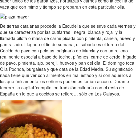
sabor único de los garbanzos, hortalizas y carnes como la cecina de
vaca que con mimo y tiempo se preparan en esta particular olla.
De tierras catalanas procede la Escudella que se sirve cada viernes y
que se caracteriza por las butifarras –negra, blanca y roja- y la
llamada pilota o masa de carne picada con pimienta, canela, huevo y
pan rallado. Llegado el fin de semana, el sábado es el turno del
Cocido de pavo con pelotas, originario de Murcia y con un relleno
realmente especial a base de tocino, piñones, carne de cerdo, hígado
de pavo, pimienta, ajo, perejil, huevos y pan del día. El domingo toca
Olla Podrida, burgalesa y que data de la Edad Media. Su significado
nada tiene que ver con alimentos en mal estado y sí con aquellos a
los que únicamente los señores pudientes tenían acceso. Durante
febrero, la capital ‘compite’ en tradición culinaria con el resto de
España en lo que a cocidos se refiere… sólo en Los Galayos.