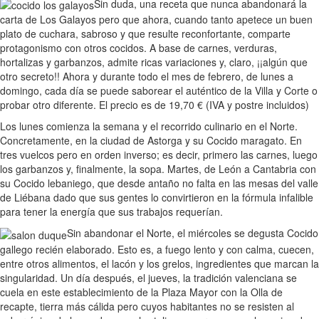
Sin duda, una receta que nunca abandonará la
carta de Los Galayos pero que ahora, cuando tanto apetece un buen
plato de cuchara, sabroso y que resulte reconfortante, comparte
protagonismo con otros cocidos. A base de carnes, verduras,
hortalizas y garbanzos, admite ricas variaciones y, claro, ¡¡algún que
otro secreto!! Ahora y durante todo el mes de febrero, de lunes a
domingo, cada día se puede saborear el auténtico de la Villa y Corte o
probar otro diferente. El precio es de 19,70 € (IVA y postre incluidos)
Los lunes comienza la semana y el recorrido culinario en el Norte.
Concretamente, en la ciudad de Astorga y su Cocido maragato. En
tres vuelcos pero en orden inverso; es decir, primero las carnes, luego
los garbanzos y, finalmente, la sopa. Martes, de León a Cantabria con
su Cocido lebaniego, que desde antaño no falta en las mesas del valle
de Liébana dado que sus gentes lo convirtieron en la fórmula infalible
para tener la energía que sus trabajos requerían.
Sin abandonar el Norte, el miércoles se degusta Cocido
gallego recién elaborado. Esto es, a fuego lento y con calma, cuecen,
entre otros alimentos, el lacón y los grelos, ingredientes que marcan la
singularidad. Un día después, el jueves, la tradición valenciana se
cuela en este establecimiento de la Plaza Mayor con la Olla de
recapte, tierra más cálida pero cuyos habitantes no se resisten al