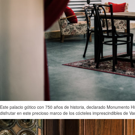
Este palacio gótico con 750 años de historia, declarado Monumento His
disfrutar en este precioso marco de los cócteles imprescindibles de Va