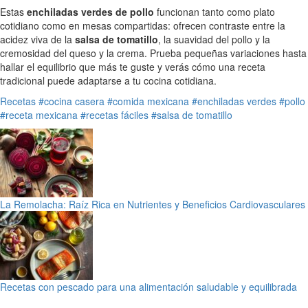
Estas
enchiladas verdes de pollo
funcionan tanto como plato
cotidiano como en mesas compartidas: ofrecen contraste entre la
acidez viva de la
salsa de tomatillo
, la suavidad del pollo y la
cremosidad del queso y la crema. Prueba pequeñas variaciones hasta
hallar el equilibrio que más te guste y verás cómo una receta
tradicional puede adaptarse a tu cocina cotidiana.
Recetas
#cocina casera
#comida mexicana
#enchiladas verdes
#pollo
#receta mexicana
#recetas fáciles
#salsa de tomatillo
La Remolacha: Raíz Rica en Nutrientes y Beneficios Cardiovasculares
Recetas con pescado para una alimentación saludable y equilibrada