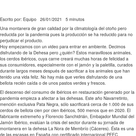
Escrito por: Equipo
26/01/2021
5 minutos
Una montanera de gran calidad por la climatología del otoño pero
reducida por la pandemia pues la producción se ha reducido para no
perjudicar el producto.
Hoy empezamos con un video para entrar en ambiente. Decimos
disfrutando de la Dehesa pero ¿quién? Estos maravillosos animales,
los cerdos ibéricos, cuya carne creará muchas horas de felicidad a
sus consumidores, especialmente con el jamón y la paletilla, curados
durante largos meses después de sacrificar a los animales que han
tenido una vida feliz. No hay más que verles disfrutando de una
bellota recién caída o de unos pastos verdes y frescos.
El descenso del consumo de ibéricos en restauración generado por la
pandemia empieza a afectar a las dehesas. Este año Navarretinto,
mención exclusiva Pata Negra, sólo sacrificará cerca de 1.000 de sus
cerdos de bellota cien por cien ibéricos, 500 menos que en 2020. El
fabricante extremeño y Florencio Sanchidrián, Embajador Mundial del
Jamón Ibérico, evalúan la crisis del sector durante su jornada de
montanera en la dehesa La Nora de Membrío (Cáceres). Ésta es una
de las escasas en España con certificado internacional PEFC