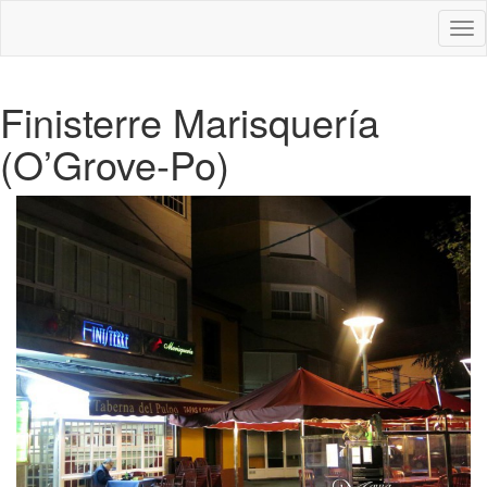
Des
nav
Finisterre Marisquería
(O’Grove-Po)