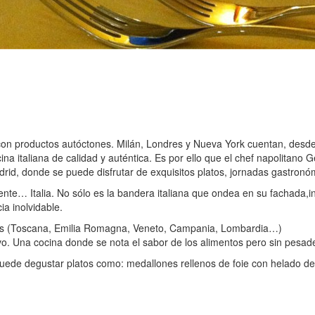
, con productos autóctones. Milán, Londres y Nueva York cuentan, des
 italiana de calidad y auténtica. Es por ello que el chef napolitano Ge
drid, donde se puede disfrutar de exquisitos platos, jornadas gastronóm
ente… Italia. No sólo es la bandera italiana que ondea en su fachada,
a inolvidable.
anas (Toscana, Emilia Romagna, Veneto, Campania, Lombardia…)
ivo. Una cocina donde se nota el sabor de los alimentos pero sin pesad
de degustar platos como: medallones rellenos de foie con helado de ca