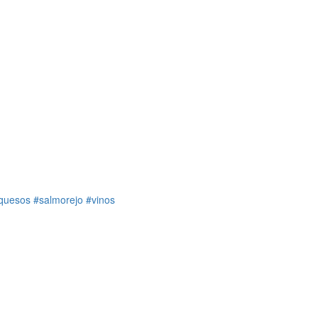
quesos
#salmorejo
#vinos