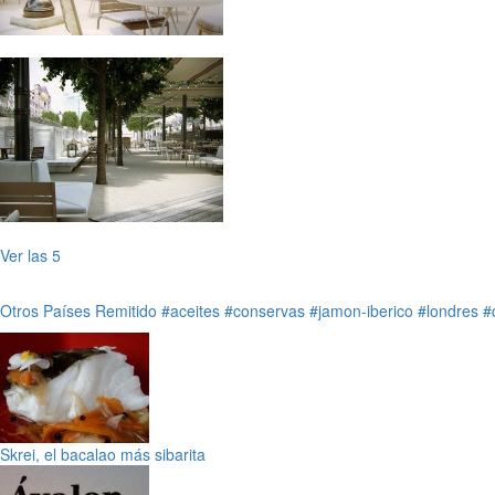
Ver las 5
Otros Países
Remitido
#aceites
#conservas
#jamon-iberico
#londres
#
Skrei, el bacalao más sibarita