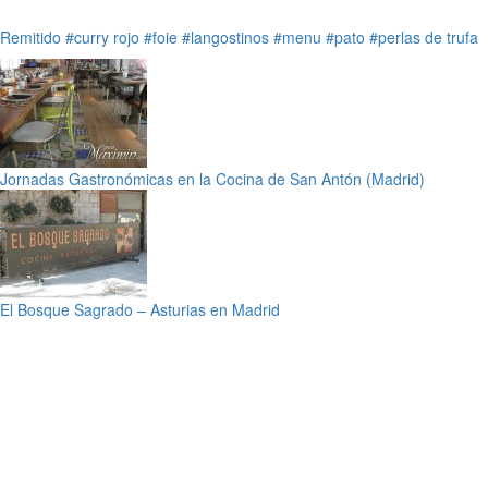
Remitido
#curry rojo
#foie
#langostinos
#menu
#pato
#perlas de trufa
Jornadas Gastronómicas en la Cocina de San Antón (Madrid)
El Bosque Sagrado – Asturias en Madrid