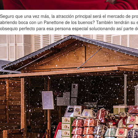
Seguro que una vez más, la atracción principal será el mercado de pro
abriendo boca con un Panettone de los buenos? También tendrán su e
obsequio perfecto para esa persona especial solucionando así parte d