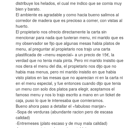
distribuye los helados, el cual me indico que se comia muy
bien y barato.
El ambiente es agradable y como hacia bueno salimos al
corredor de madera que es precioso a comer, con vistas al
huerto.
El propietario nos ofrecio directamente la carta sin
mencionar para nada que tuvieran menu, mi marido que es
my observador se fijo que algunas mesas habia platos de
menu, al preguntar al propietario nos trajo una carta
plastificada de «menu especial» a un precio de 15€, la
verdad que no tenia mala pinta. Pero mi marido insistio que
nos diera el menu del dia, el propietario nos dijo que no
habia mas menus, pero mi marido insistio en que habia
visto platos en las mesas que no aparecian ni en la carta ni
en el menu especial, y fue entonces cuando dijo que tenia
un menu con solo dos platos para elegir, aceptamos el
famoso menu y nos lo trajo escrito a mano en un ticket de
caja, puso lo que le interesaba que comieramos.
Bueno ahora paso a detallar el «fabuloso manjar»
-Sopa de verduras (abundante racion pero de escasa
calidad)
-Entremeses (plato escaso y de muy mala calidad)