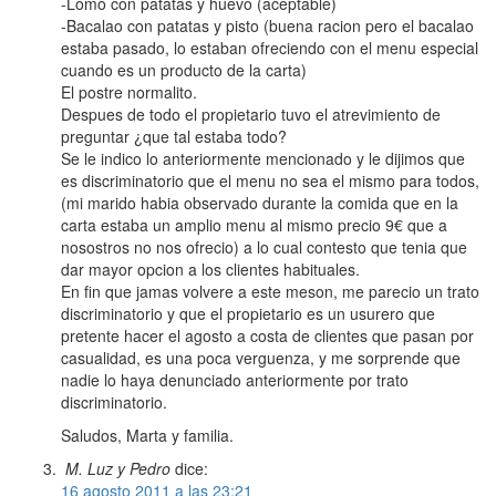
-Lomo con patatas y huevo (aceptable)
-Bacalao con patatas y pisto (buena racion pero el bacalao
estaba pasado, lo estaban ofreciendo con el menu especial
cuando es un producto de la carta)
El postre normalito.
Despues de todo el propietario tuvo el atrevimiento de
preguntar ¿que tal estaba todo?
Se le indico lo anteriormente mencionado y le dijimos que
es discriminatorio que el menu no sea el mismo para todos,
(mi marido habia observado durante la comida que en la
carta estaba un amplio menu al mismo precio 9€ que a
nosostros no nos ofrecio) a lo cual contesto que tenia que
dar mayor opcion a los clientes habituales.
En fin que jamas volvere a este meson, me parecio un trato
discriminatorio y que el propietario es un usurero que
pretente hacer el agosto a costa de clientes que pasan por
casualidad, es una poca verguenza, y me sorprende que
nadie lo haya denunciado anteriormente por trato
discriminatorio.
Saludos, Marta y familia.
M. Luz y Pedro
dice:
16 agosto 2011 a las 23:21