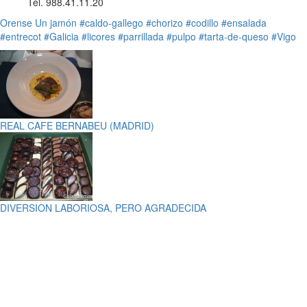
Tel. 988.41.11.20
Orense
Un jamón
#caldo-gallego
#chorizo
#codillo
#ensalada
#entrecot
#Galicia
#licores
#parrillada
#pulpo
#tarta-de-queso
#Vigo
REAL CAFE BERNABEU (MADRID)
DIVERSION LABORIOSA, PERO AGRADECIDA