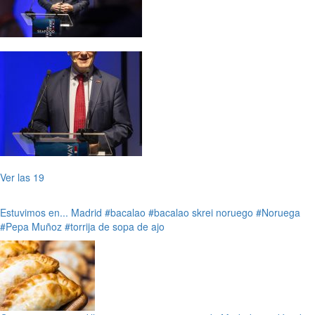
Ver las 19
Estuvimos en...
Madrid
#bacalao
#bacalao skrei noruego
#Noruega
#Pepa Muñoz
#torrija de sopa de ajo