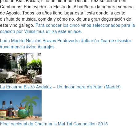
pide un Rías Baixas, sino un albariño. Desde 1953 se celebra en
Cambados, Pontevedra, la Fiesta del Albariño en la primera semana
de Agosto. Todos los años tiene lugar esta fiesta donde la gente
disfruta de música, comida y cómo no, de una gran degustación de
este vino gallego.
Para conocer los cinco vinos seleccionados para la
ocasión por Vinissimus utiliza este enlace.
León
Madrid
Noticias Breves
Pontevedra
#albariño
#carne silvestre
#uva mencia
#vino
#zarajos
La Encarna Bistró Andaluz – Un rincón para disfrutar (Madrid)
Final nacional de Chairman’s Mai Tai Competition 2018