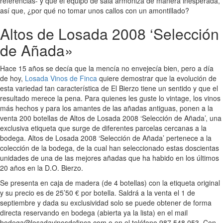
referencias- y que el equipo de sala armoniza de manera inesperada,
así que, ¿por qué no tomar unos callos con un amontillado?
Altos de Losada 2008 ‘Selección
de Añada»
Hace 15 años se decía que la mencía no envejecía bien, pero a día
de hoy,
Losada Vinos de Finca
quiere demostrar que la evolución de
esta variedad tan característica de El Bierzo tiene un sentido y que el
resultado merece la pena. Para quienes les guste lo vintage, los vinos
más hechos y para los amantes de las añadas antiguas, ponen a la
venta 200 botellas de Altos de Losada 2008 ‘Selección de Añada’, una
exclusiva etiqueta que surge de diferentes parcelas cercanas a la
bodega. Altos de Losada 2008 ‘Selección de Añada’ pertenece a la
colección de la bodega, de la cual han seleccionado estas doscientas
unidades de una de las mejores añadas que ha habido en los últimos
20 años en la D.O. Bierzo.
Se presenta en caja de madera (de 4 botellas) con la etiqueta original
y su precio es de 25’50 € por botella. Saldrá a la venta el 1 de
septiembre y dada su exclusividad solo se puede obtener de forma
directa reservando en bodega (abierta ya la lista) en el mail
bodega@losadavinosdefinca.com o en el teléfono 987 548 053. Con