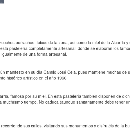
cochos borrachos típicos de la zona, así como la miel de la Alcarria y 
 esta pastelería completamente artesanal, donde se elaboran los famos
s igualmente de una forma artesanal.
gún manifesto en su día Camilo José Cela, pues mantiene muchas de su
o histórico artístico en el año 1966.
arria, famosa por su miel. En esta pastelería también disponen de dic
a muchísimo tiempo. No caduca (aunque sanitariamente debe tener una
 recorriendo sus calles, visitando sus monumentos y disfrutéis de la b