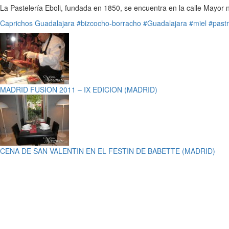
La Pastelería Eboli, fundada en 1850, se encuentra en la calle Mayor n
Caprichos
Guadalajara
#bizcocho-borracho
#Guadalajara
#miel
#past
MADRID FUSION 2011 – IX EDICION (MADRID)
CENA DE SAN VALENTIN EN EL FESTIN DE BABETTE (MADRID)