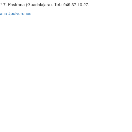
º 7. Pastrana (Guadalajara). Tel.: 949.37.10.27.
rana
#polvorones