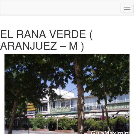
Des
nav
EL RANA VERDE (
ARANJUEZ – M )