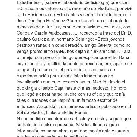
Estudiantes», (sobre el laboratorio de fisiología) que dice:
«Cursábamos entonces el pirmer año de Medicina; por vivir
en la Residencia de Estudiantes y ser mi fallecido hermano
Jose´Domingo Herández Guerra becario en el laboratorio
mencionado entre muy pronto en relaciones con ellos, con
Ochoa y García Valdecasas. …. recuerdo la frase del Dr. D.
paulino Suarez a mi hermano Domingo: «Estos jóvenes
destripan ranas sin consideración, amigo Guerra, como no
venga pronto el tio RANA nos dejan sin existencias.». Para
un mejor comprensión, tengo que explicar que el tío Rana,
cuyo nombre y apellido lamento no recordar, era, aparte de
un gran tipo humano, el proveedor de animales de
experimentación para los distintos laboratorios de
investigación que entonces existian en Madrid, desde el
que dirigia el sabio Cajal hasta el más modesto. Hombre
que llegó a encariñarse mucho con su oficio y que tenía
tales cualidades que inspiró a un famoso escritor de
entonces, Araquistain, un hermoso artículo publicado en El
Sol de Madrid, titulado «El tio Rana».
No he podido encontrar ese artículo y no estoy seguro que
se trate de la misma persona. Si Vdes, tienen alguna
información como nombre, apellidos, nacimiento y muerte,
etc. les agradecería me la facilitaran.