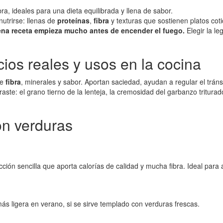
a, ideales para una dieta equilibrada y llena de sabor.
utrirse: llenas de
proteínas
,
fibra
y texturas que sostienen platos cot
na receta empieza mucho antes de encender el fuego.
Elegir la le
cios reales y usos en la cocina
de
fibra
, minerales y sabor. Aportan saciedad, ayudan a regular el trán
e: el grano tierno de la lenteja, la cremosidad del garbanzo triturado,
on verduras
ción sencilla que aporta calorías de calidad y mucha fibra. Ideal para 
s ligera en verano, si se sirve templado con verduras frescas.