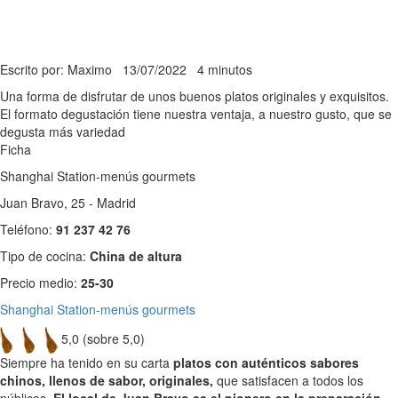
Escrito por: Maximo
13/07/2022
4 minutos
Una forma de disfrutar de unos buenos platos originales y exquisitos.
El formato degustación tiene nuestra ventaja, a nuestro gusto, que se
degusta más variedad
Ficha
Shanghai Station-menús gourmets
Juan Bravo, 25 - Madrid
Teléfono:
91 237 42 76
Tipo de cocina:
China de altura
Precio medio:
25-30
Shanghai Station-menús gourmets
5,0 (sobre 5,0)
Siempre ha tenido en su carta
platos con auténticos sabores
chinos, llenos de sabor, originales,
que satisfacen a todos los
públicos.
El local de Juan Bravo es el pionero en la preparación