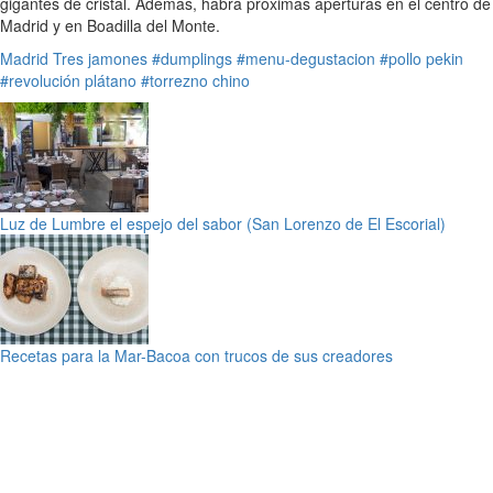
gigantes de cristal. Además, habrá próximas aperturas en el centro de
Madrid y en Boadilla del Monte.
Madrid
Tres jamones
#dumplings
#menu-degustacion
#pollo pekin
#revolución plátano
#torrezno chino
Luz de Lumbre el espejo del sabor (San Lorenzo de El Escorial)
Recetas para la Mar-Bacoa con trucos de sus creadores