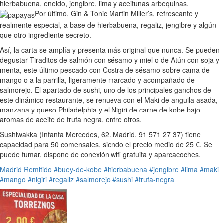
hierbabuena, eneldo, jengibre, lima y aceitunas arbequinas.
Por último, Gin & Tonic Martin Miller’s, refrescante y
realmente especial, a base de hierbabuena, regaliz, jengibre y algún
que otro ingrediente secreto.
Así, la carta se amplía y presenta más original que nunca. Se pueden
degustar Tiraditos de salmón con sésamo y miel o de Atún con soja y
menta, este último pescado con Costra de sésamo sobre cama de
mango o a la parrilla, ligeramente marcado y acompañado de
salmorejo. El apartado de sushi, uno de los principales ganchos de
este dinámico restaurante, se renueva con el Maki de anguila asada,
manzana y queso Philadelphia y el Nigiri de carne de kobe bajo
aromas de aceite de trufa negra, entre otros.
Sushiwakka (Infanta Mercedes, 62. Madrid. 91 571 27 37) tiene
capacidad para 50 comensales, siendo el precio medio de 25 €. Se
puede fumar, dispone de conexión wifi gratuita y aparcacoches.
Madrid
Remitido
#buey-de-kobe
#hierbabuena
#jengibre
#lima
#maki
#mango
#nigiri
#regaliz
#salmorejo
#sushi
#trufa-negra