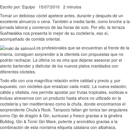
Escrito por: Equipo
15/07/2010
2 minutos
Tomar un delicioso cóctel apetece antes, durante y después de un
excelente almuerzo o cena. También a media tarde, como broche a la
jornada laboral y comienzo de las horas de ocio. Por ello, la terraza
Sushiwakka nos presenta lo mejor de su coctelería, eso sí,
acompañado de comida oriental.
Los profesionales que se encuentran al frente de la
misma, consiguen sorprender a la clientela con propuestas que no
podrán rechazar. La última no es otra que dejarse asesorar por el
atento bartender y disfrutar de los nuevos platos maridados con
diferentes cócteles.
Todo ello con una magnífica relación entre calidad y precio y, por
supuesto, con cócteles que ensalzan cada matiz. La nueva estación,
cálida y vitalista, nos permite apostar por frutas tropicales, exóticas e
incluso atrevernos con un producto hasta ahora no utilizado en la
coctelería y tan mediterráneo como la chufa, donde encontramos el
sorprendente Chufa’s Rock. Tampoco faltan gin tonics tan singulares
como Ojo de dragón & Gin, suntuoso y fresco gracias a la ginebra
Bulldog, Gin & Tonic Gin Mare, potente y aromático gracias a la
combinación de esta novísima etiqueta catalana con albahaca,