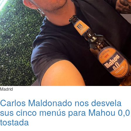
Madrid
Carlos Maldonado nos desvela
sus cinco menús para Mahou 0,0
tostada