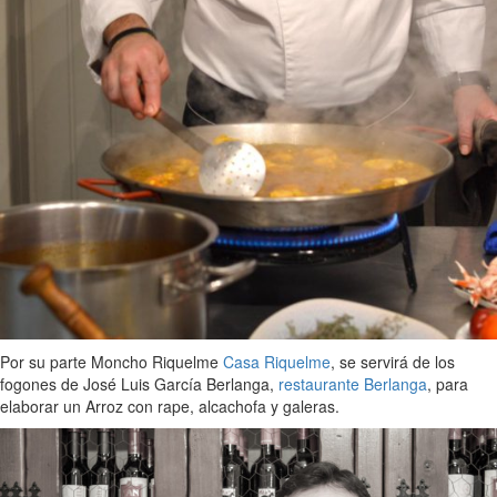
Por su parte Moncho Riquelme
Casa Riquelme
, se servirá de los
fogones de José Luis García Berlanga,
restaurante Berlanga
, para
elaborar un Arroz con rape, alcachofa y galeras.