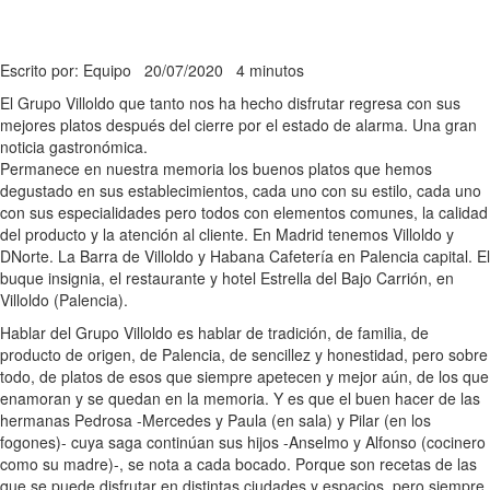
Escrito por: Equipo
20/07/2020
4 minutos
El Grupo Villoldo que tanto nos ha hecho disfrutar regresa con sus
mejores platos después del cierre por el estado de alarma. Una gran
noticia gastronómica.
Permanece en nuestra memoria los buenos platos que hemos
degustado en sus establecimientos, cada uno con su estilo, cada uno
con sus especialidades pero todos con elementos comunes, la calidad
del producto y la atención al cliente. En Madrid tenemos Villoldo y
DNorte. La Barra de Villoldo y Habana Cafetería en Palencia capital. El
buque insignia, el restaurante y hotel Estrella del Bajo Carrión, en
Villoldo (Palencia).
Hablar del Grupo Villoldo es hablar de tradición, de familia, de
producto de origen, de Palencia, de sencillez y honestidad, pero sobre
todo, de platos de esos que siempre apetecen y mejor aún, de los que
enamoran y se quedan en la memoria. Y es que el buen hacer de las
hermanas Pedrosa -Mercedes y Paula (en sala) y Pilar (en los
fogones)- cuya saga continúan sus hijos -Anselmo y Alfonso (cocinero
como su madre)-, se nota a cada bocado. Porque son recetas de las
que se puede disfrutar en distintas ciudades y espacios, pero siempre