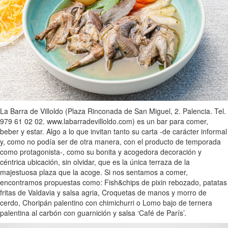
La Barra de Villoldo (Plaza Rinconada de San Miguel, 2. Palencia. Tel.
979 61 02 02. www.labarradevilloldo.com) es un bar para comer,
beber y estar. Algo a lo que invitan tanto su carta -de carácter informal
y, como no podía ser de otra manera, con el producto de temporada
como protagonista-, como su bonita y acogedora decoración y
céntrica ubicación, sin olvidar, que es la única terraza de la
majestuosa plaza que la acoge. Si nos sentamos a comer,
encontramos propuestas como: Fish&chips de pixin rebozado, patatas
fritas de Valdavia y salsa agria, Croquetas de manos y morro de
cerdo, Choripán palentino con chimichurri o Lomo bajo de ternera
palentina al carbón con guarnición y salsa ‘Café de París’.