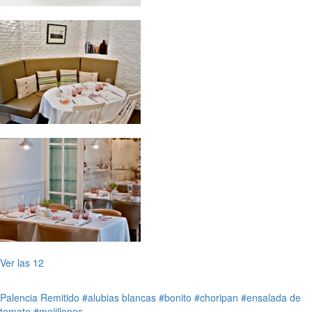
Ver las 12
Palencia
Remitido
#alubias blancas
#bonito
#choripan
#ensalada de
tomate
#mejillones