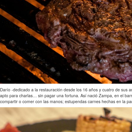
Darío -dedicado a la restauración desde los 16 años y cuatro de sus
apto para charlas… sin pagar una fortuna. Así nació Zampa, en el barr
compartir o comer con las manos; estupendas carnes hechas en la parr