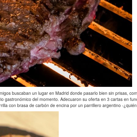
 amigos buscaban un lugar en Madrid donde pasarlo bien sin prisas, c
io gastronómico del momento. Adecuaron su oferta en 3 cartas en funci
illa con brasa de carbón de encina por un parrillero argentino -¿qui