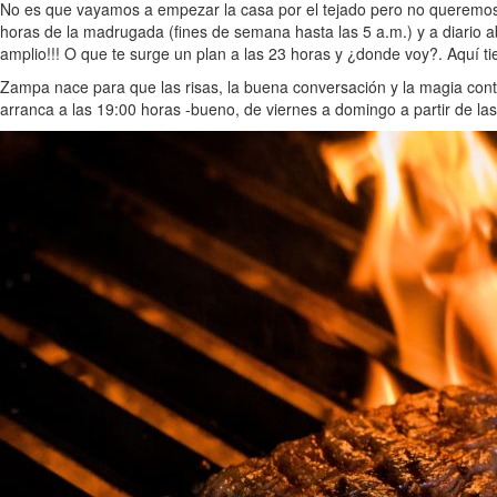
No es que vayamos a empezar la casa por el tejado pero no queremos q
horas de la madrugada (fines de semana hasta las 5 a.m.) y a diario a
amplio!!! O que te surge un plan a las 23 horas y ¿donde voy?. Aquí ti
Zampa nace para que las risas, la buena conversación y la magia cont
arranca a las 19:00 horas -bueno, de viernes a domingo a partir de las