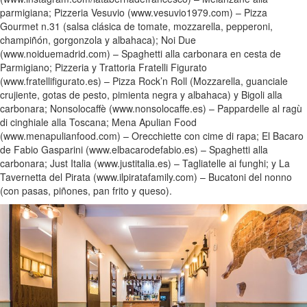
parmigiana; Pizzeria Vesuvio (www.vesuvio1979.com) – Pizza
Gourmet n.31 (salsa clásica de tomate, mozzarella, pepperoni,
champiñón, gorgonzola y albahaca); Noi Due
(www.noiduemadrid.com) – Spaghetti alla carbonara en cesta de
Parmigiano; Pizzeria y Trattoria Fratelli Figurato
(www.fratellifigurato.es) – Pizza Rock’n Roll (Mozzarella, guanciale
crujiente, gotas de pesto, pimienta negra y albahaca) y Bigoli alla
carbonara; Nonsolocaffè (www.nonsolocaffe.es) – Pappardelle al ragù
di cinghiale alla Toscana; Mena Apulian Food
(www.menapulianfood.com) – Orecchiette con cime di rapa; El Bacaro
de Fabio Gasparini (www.elbacarodefabio.es) – Spaghetti alla
carbonara; Just Italia (www.justitalia.es) – Tagliatelle ai funghi; y La
Tavernetta del Pirata (www.ilpiratafamily.com) – Bucatoni del nonno
(con pasas, piñones, pan frito y queso).