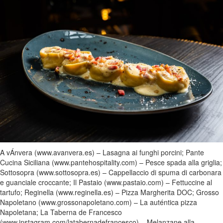
A vÁnvera (www.avanvera.es) – Lasagna ai funghi porcini; Pante
Cucina Siciliana (www.pantehospitality.com) – Pesce spada alla griglia;
Sottosopra (www.sottosopra.es) – Cappellaccio di spuma di carbonara
e guanciale croccante; Il Pastaio (www.pastaio.com) – Fettuccine al
tartufo; Reginella (www.reginella.es) – Pizza Margherita DOC; Grosso
Napoletano (www.grossonapoletano.com) – La auténtica pizza
Napoletana; La Taberna de Francesco
(www.instagram.com/latabernadefrancesco) – Melanzane alla