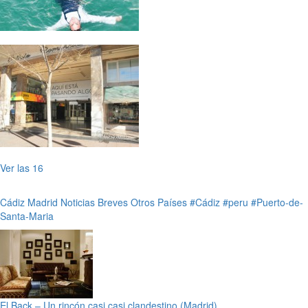
Ver las 16
Cádiz
Madrid
Noticias Breves
Otros Países
#Cádiz
#peru
#Puerto-de-
Santa-Maria
El Back – Un rincón casi casi clandestino (Madrid)