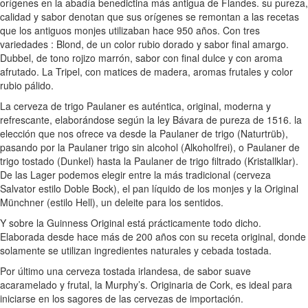
orígenes en la abadía benedictina más antigua de Flandes. su pureza,
calidad y sabor denotan que sus orígenes se remontan a las recetas
que los antiguos monjes utilizaban hace 950 años. Con tres
variedades : Blond, de un color rubio dorado y sabor final amargo.
Dubbel, de tono rojizo marrón, sabor con final dulce y con aroma
afrutado. La Tripel, con matices de madera, aromas frutales y color
rubio pálido.
La cerveza de trigo Paulaner es auténtica, original, moderna y
refrescante, elaborándose según la ley Bávara de pureza de 1516. la
elección que nos ofrece va desde la Paulaner de trigo (Naturtrüb),
pasando por la Paulaner trigo sin alcohol (Alkoholfrei), o Paulaner de
trigo tostado (Dunkel) hasta la Paulaner de trigo filtrado (Kristallklar).
De las Lager podemos elegir entre la más tradicional (cerveza
Salvator estilo Doble Bock), el pan líquido de los monjes y la Original
Münchner (estilo Hell), un deleite para los sentidos.
Y sobre la Guinness Original está prácticamente todo dicho.
Elaborada desde hace más de 200 años con su receta original, donde
solamente se utilizan ingredientes naturales y cebada tostada.
Por último una cerveza tostada irlandesa, de sabor suave
acaramelado y frutal, la Murphy’s. Originaria de Cork, es ideal para
iniciarse en los sagores de las cervezas de importación.