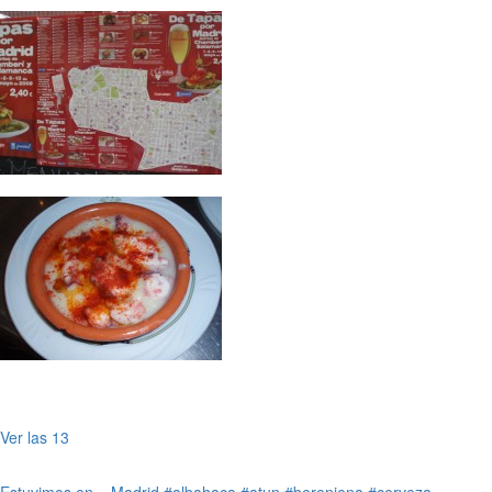
Ver las 13
Estuvimos en...
Madrid
#albahaca
#atun
#berenjena
#cerveza