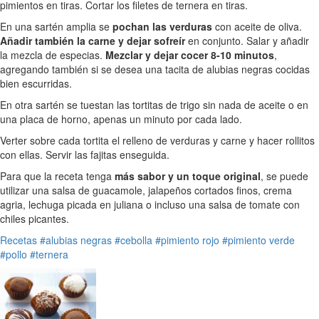
pimientos en tiras. Cortar los filetes de ternera en tiras.
En una sartén amplia se
pochan las verduras
con aceite de oliva.
Añadir también la carne y dejar sofreír
en conjunto. Salar y añadir
la mezcla de especias.
Mezclar y dejar cocer 8-10 minutos
,
agregando también si se desea una tacita de alubias negras cocidas
bien escurridas.
En otra sartén se tuestan las tortitas de trigo sin nada de aceite o en
una placa de horno, apenas un minuto por cada lado.
Verter sobre cada tortita el relleno de verduras y carne y hacer rollitos
con ellas. Servir las fajitas enseguida.
Para que la receta tenga
más sabor y un toque original
, se puede
utilizar una salsa de guacamole, jalapeños cortados finos, crema
agria, lechuga picada en juliana o incluso una salsa de tomate con
chiles picantes.
Recetas
#alubias negras
#cebolla
#pimiento rojo
#pimiento verde
#pollo
#ternera