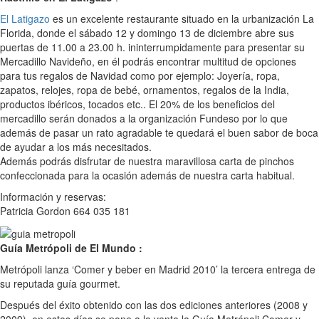
El Latigazo
es un excelente restaurante situado en la urbanización La
Florida, donde el sábado 12 y domingo 13 de diciembre abre sus
puertas de 11.00 a 23.00 h. ininterrumpidamente para presentar su
Mercadillo Navideño, en él podrás encontrar multitud de opciones
para tus regalos de Navidad como por ejemplo: Joyería, ropa,
zapatos, relojes, ropa de bebé, ornamentos, regalos de la India,
productos ibéricos, tocados etc.. El 20% de los beneficios del
mercadillo serán donados a la organización Fundeso por lo que
además de pasar un rato agradable te quedará el buen sabor de boca
de ayudar a los más necesitados.
Además podrás disfrutar de nuestra maravillosa carta de pinchos
confeccionada para la ocasión además de nuestra carta habitual.
Información y reservas:
Patricia Gordon 664 035 181
Guía Metrópoli de El Mundo :
Metrópoli lanza ‘Comer y beber en Madrid 2010’ la tercera entrega de
su reputada guía gourmet.
Después del éxito obtenido con las dos ediciones anteriores (2008 y
2009), en estos días se pone a la venta la Guía Metrópoli Comer y