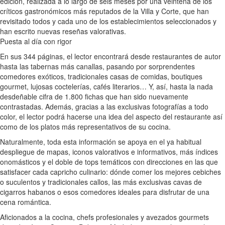
edición, realizada a lo largo de seis meses por una veintena de los
críticos gastronómicos más reputados de la Villa y Corte, que han
revisitado todos y cada uno de los establecimientos seleccionados y
han escrito nuevas reseñas valorativas.
Puesta al día con rigor
En sus 344 páginas, el lector encontrará desde restaurantes de autor
hasta las tabernas más canallas, pasando por sorprendentes
comedores exóticos, tradicionales casas de comidas, boutiques
gourmet, lujosas coctelerías, cafés literarios… Y, así, hasta la nada
desdeñable cifra de 1.800 fichas que han sido nuevamente
contrastadas. Además, gracias a las exclusivas fotografías a todo
color, el lector podrá hacerse una idea del aspecto del restaurante así
como de los platos más representativos de su cocina.
Naturalmente, toda esta información se apoya en el ya habitual
despliegue de mapas, iconos valorativos e informativos, más índices
onomásticos y el doble de tops temáticos con direcciones en las que
satisfacer cada capricho culinario: dónde comer los mejores cebiches
o suculentos y tradicionales callos, las más exclusivas cavas de
cigarros habanos o esos comedores ideales para disfrutar de una
cena romántica.
Aficionados a la cocina, chefs profesionales y avezados gourmets