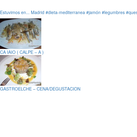
Estuvimos en...
Madrid
#dieta-mediterranea
#jamón
#legumbres
#que
CA IAIO ( CALPE – A )
GASTROELCHE – CENA/DEGUSTACION