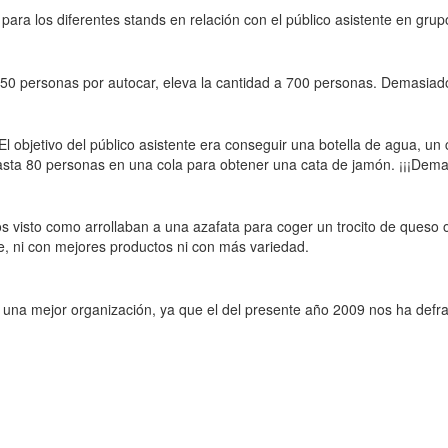
ara los diferentes stands en relación con el público asistente en grup
0 personas por autocar, eleva la cantidad a 700 personas. Demasiado 
 objetivo del público asistente era conseguir una botella de agua, un
sta 80 personas en una cola para obtener una cata de jamón. ¡¡¡Demas
 visto como arrollaban a una azafata para coger un trocito de queso o
e, ni con mejores productos ni con más variedad.
 y una mejor organización, ya que el del presente año 2009 nos ha defr