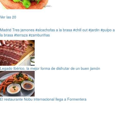
Ver las 20
Madrid
Tres jamones
#alcachofas a la brasa
#chill out
#jardin
#pulpo a
la brasa
#terraza
#zamburiñas
Legado Ibérico, la mejor forma de disfrutar de un buen jamón
El restaurante Nobu internacional llega a Formentera