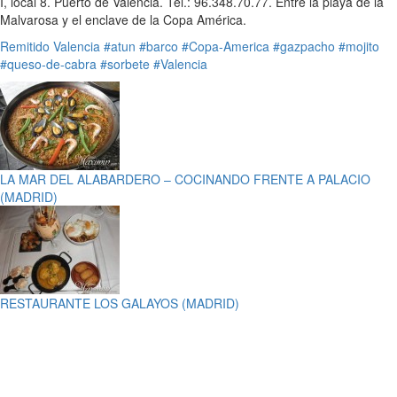
I, local 8. Puerto de Valencia. Tel.: 96.348.70.77. Entre la playa de la
Malvarosa y el enclave de la Copa América.
Remitido
Valencia
#atun
#barco
#Copa-America
#gazpacho
#mojito
#queso-de-cabra
#sorbete
#Valencia
LA MAR DEL ALABARDERO – COCINANDO FRENTE A PALACIO
(MADRID)
RESTAURANTE LOS GALAYOS (MADRID)