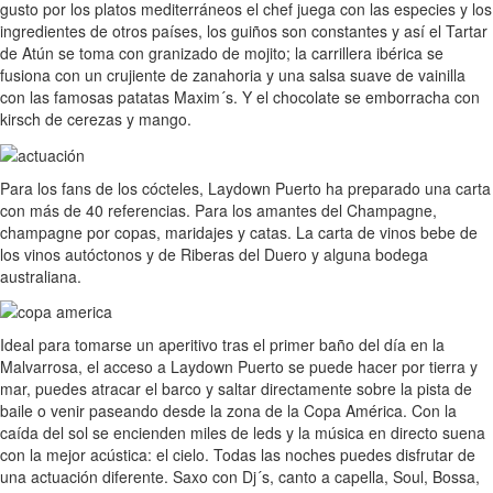
gusto por los platos mediterráneos el chef juega con las especies y los
ingredientes de otros países, los guiños son constantes y así el Tartar
de Atún se toma con granizado de mojito; la carrillera ibérica se
fusiona con un crujiente de zanahoria y una salsa suave de vainilla
con las famosas patatas Maxim´s. Y el chocolate se emborracha con
kirsch de cerezas y mango.
Para los fans de los cócteles, Laydown Puerto ha preparado una carta
con más de 40 referencias. Para los amantes del Champagne,
champagne por copas, maridajes y catas. La carta de vinos bebe de
los vinos autóctonos y de Riberas del Duero y alguna bodega
australiana.
Ideal para tomarse un aperitivo tras el primer baño del día en la
Malvarrosa, el acceso a Laydown Puerto se puede hacer por tierra y
mar, puedes atracar el barco y saltar directamente sobre la pista de
baile o venir paseando desde la zona de la Copa América. Con la
caída del sol se encienden miles de leds y la música en directo suena
con la mejor acústica: el cielo. Todas las noches puedes disfrutar de
una actuación diferente. Saxo con Dj´s, canto a capella, Soul, Bossa,