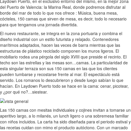
Laydown Puerto, en el exclusivo entorno del mismo, en la mejor zona
del Puerto de Valencia: la Marina Real, donde podremos disfrutar al
borde del mar de todo lo que nos ofrece : Música, buena mesa,
cócteles, 150 camas que sirven de mesa, es decir, todo lo necesario
para que tengamos una jornada divertida.
El nuevo restaurante, se integra en la zona portuaria y combina el
diseño industrial con un estilo futurista y relajado. Contenedores
marítimos adaptados, hacen las veces de barra mientras que las
estructuras de plástico reciclado componen los muros ligeros. El
mobiliario rodea una pérgola del siglo XVIII que preside el recinto. El
techo son las estrellas y las mesas son…camas. La particularidad de
esta singular terraza son sus 150 camas en las que los clientes
pueden tumbarse y recostarse frente al mar. El espectáculo está
servido. Los romanos lo descubrieron y desde luego sabían lo que
hacían. En Laydown Puerto todo se hace en la cama: cenar, picotear,
y ¿por qué no?…siestear.
Las 150 camas con mesitas individuales y cojines invitan a tomarse un
aperitivo largo, a lo milanés, un lunch ligero o una sobremesa familiar
con niños incluidos. La carta ha sido diseñada para el periodo estival y
las recetas cuidan con mimo el producto autóctono. Con un marcado