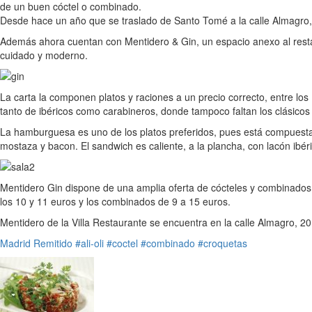
de un buen cóctel o combinado.
Desde hace un año que se traslado de Santo Tomé a la calle Almagro,
Además ahora cuentan con Mentidero & Gin, un espacio anexo al resta
cuidado y moderno.
La carta la componen platos y raciones a un precio correcto, entre los
tanto de ibéricos como carabineros, donde tampoco faltan los clásic
La hamburguesa es uno de los platos preferidos, pues está compuesta 
mostaza y bacon. El sandwich es caliente, a la plancha, con lacón ibéri
Mentidero Gin dispone de una amplia oferta de cócteles y combinados q
los 10 y 11 euros y los combinados de 9 a 15 euros.
Mentidero de la Villa Restaurante se encuentra en la calle Almagro, 2
Madrid
Remitido
#ali-oli
#coctel
#combinado
#croquetas