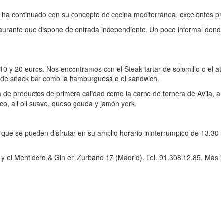
 ha continuado con su concepto de cocina mediterránea, excelentes pr
urante que dispone de entrada independiente. Un poco informal donde
 10 y 20 euros. Nos encontramos con el Steak tartar de solomillo o el 
os de snack bar como la hamburguesa o el sandwich.
de productos de primera calidad como la carne de ternera de Avila, a
co, ali oli suave, queso gouda y jamón york.
ue se pueden disfrutar en su amplio horario ininterrumpido de 13.30 a 
0 y el Mentidero & Gin en Zurbano 17 (Madrid). Tel. 91.308.12.85. Más