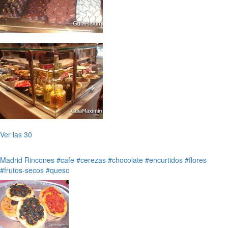
Ver las 30
Madrid
Rincones
#cafe
#cerezas
#chocolate
#encurtidos
#flores
#frutos-secos
#queso