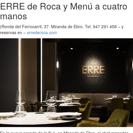
ERRE de Roca y Menú a cuatro
manos
(Ronda del Ferrocarril, 37. Miranda de Ebro. Tel. 947 291 458 – y
reservas en –
errederoca.com
En la nueva parada de la N-1, en Miranda de Ebro, el chef mirandés